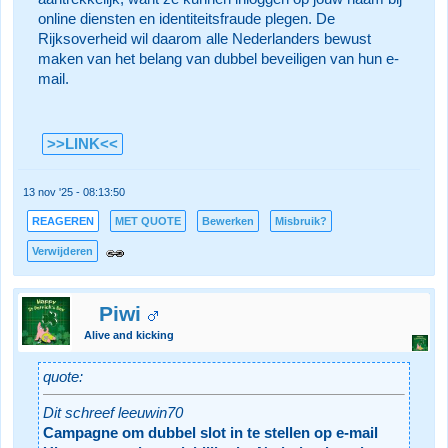
online diensten en identiteitsfraude plegen. De
Rijksoverheid wil daarom alle Nederlanders bewust
maken van het belang van dubbel beveiligen van hun e-
mail.
>>LINK<<
13 nov '25 - 08:13:50
REAGEREN
MET QUOTE
Bewerken
Misbruik?
Verwijderen
Piwi
Alive and kicking
quote:
Dit schreef leeuwin70
Campagne om dubbel slot in te stellen op e-mail