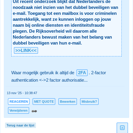
Uit recent onderzoek blijkt dat Nederlanders de
noodzaak niet inzien van het dubbel beveiligen van
e-mail. Toegang tot een mailbox is voor criminelen
aantrekkelijk, want ze kunnen inloggen op jouw
naam bij online diensten en identiteitsfraude
plegen. De Rijksoverheid wil daarom alle
Nederlanders bewust maken van het belang van
dubbel beveiligen van hun e-mail.
>>LINK<<
Waar mogelijk gebruik ik altijd de
2FA
. 2-factor
authentication <->2 factor authorisatie...
13 nov '25 - 10:38:47
REAGEREN
MET QUOTE
Bewerken
Misbruik?
Verwijderen
Terug naar de lijst