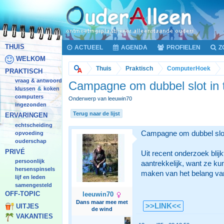
THUIS
ACTUEEL
AGENDA
PROFIELEN
Z
WELKOM
Thuis
Praktisch
ComputerHoek
PRAKTISCH
vraag & antwoord
Campagne om dubbel slot in t
klussen
koken
&
computers
Onderwerp van leeuwin70
ingezonden
Terug naar de lijst
ERVARINGEN
echtscheiding
Campagne om dubbel slot i
opvoeding
ouderschap
PRIVÉ
Uit recent onderzoek blij
persoonlijk
aantrekkelijk, want ze ku
hersenspinsels
maken van het belang van
lijf en leden
samengesteld
OFF-TOPIC
leeuwin70
Dans maar mee met
>>LINK<<
UITJES
de wind
VAKANTIES