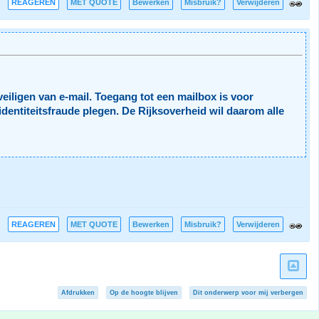
REAGEREN
MET QUOTE
Bewerken
Misbruik?
Verwijderen
eiligen van e-mail. Toegang tot een mailbox is voor
dentiteitsfraude plegen. De Rijksoverheid wil daarom alle
REAGEREN
MET QUOTE
Bewerken
Misbruik?
Verwijderen
Afdrukken
Op de hoogte blijven
Dit onderwerp voor mij verbergen