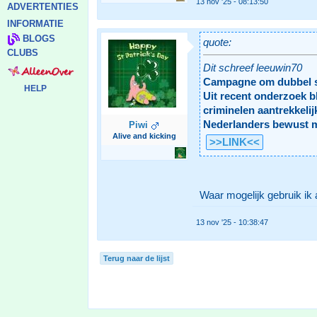
13 nov '25 - 08:13:50
ADVERTENTIES
INFORMATIE
BLOGS
quote:
CLUBS
Dit schreef leeuwin70
Campagne om dubbel slo
HELP
Uit recent onderzoek bl
criminelen aantrekkelij
Nederlanders bewust m
Piwi
Alive and kicking
>>LINK<<
Waar mogelijk gebruik ik a
13 nov '25 - 10:38:47
Terug naar de lijst