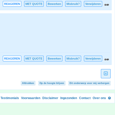
REAGEREN
MET QUOTE
Bewerken
Misbruik?
Verwijderen
REAGEREN
MET QUOTE
Bewerken
Misbruik?
Verwijderen
Afdrukken
Op de hoogte blijven
Dit onderwerp voor mij verbergen
Testimonials
Voorwaarden
Disclaimer
Ingezonden
Contact
Over ons