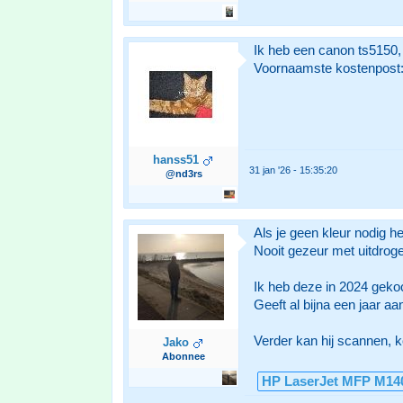
Ik heb een canon ts5150, 
Voornaamste kostenpost: 
hanss51
31 jan '26 - 15:35:20
@nd3rs
Als je geen kleur nodig he
Nooit gezeur met uitdrog
Ik heb deze in 2024 gekoc
Geeft al bijna een jaar aa
Verder kan hij scannen, 
Jako
Abonnee
HP LaserJet MFP M1