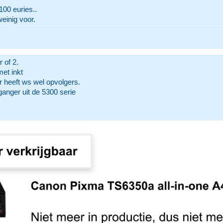
100 euries..
einig voor.
 of 2.
et inkt
r heeft ws wel opvolgers.
anger uit de 5300 serie