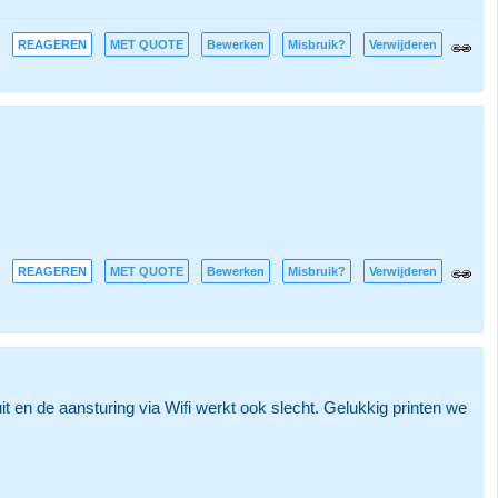
REAGEREN
MET QUOTE
Bewerken
Misbruik?
Verwijderen
REAGEREN
MET QUOTE
Bewerken
Misbruik?
Verwijderen
t en de aansturing via Wifi werkt ook slecht. Gelukkig printen we