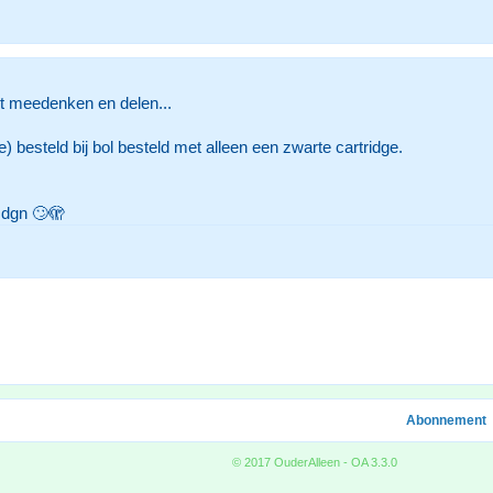
t meedenken en delen...
besteld bij bol besteld met alleen een zwarte cartridge.
0 dgn 🙄🫣
Abonnement
© 2017 OuderAlleen - OA 3.3.0