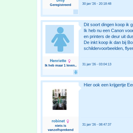
Ditty
30 jan '26 - 20:18:48
Geregistreerd
Dit soort dingen koop ik 
Ik heb nu een Canon voor
en printers de deur uit du
De inkt koop ik dan bij B
schildervoorbeelden, flye
Henriette
31 jan '26 - 03:04:13
Ik heb maar 1 leven..
Hier ook een krijgertje Ee
robinet
31 jan '26 - 08:47:37
niets is
vanzelfsprekend