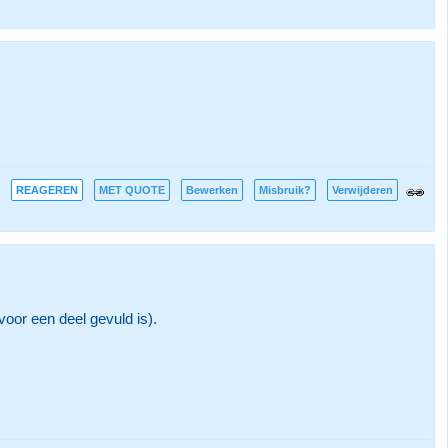
REAGEREN
MET QUOTE
Bewerken
Misbruik?
Verwijderen
oor een deel gevuld is).