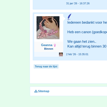
31 jan '26 - 16:37:26
Iedereen bedankt voor he
Heb een canon (goedkope) 
We gaan het zien..
Geanna
Kan altijd terug binnen 3
Binnen
2 feb '26 - 15:35:01
Terug naar de lijst
Sitemap