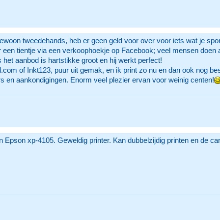
gewoon tweedehands, heb er geen geld voor over voor iets wat je spor
 een tientje via een verkoophoekje op Facebook; veel mensen doen a
s het aanbod is hartstikke groot en hij werkt perfect!
ol.com of Inkt123, puur uit gemak, en ik print zo nu en dan ook nog be
rs en aankondigingen. Enorm veel plezier ervan voor weinig centen!
n Epson xp-4105. Geweldig printer. Kan dubbelzijdig printen en de cart