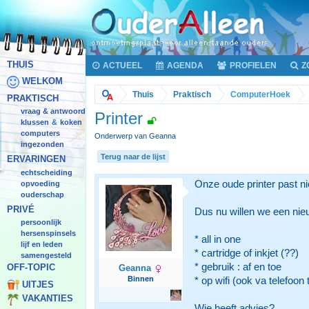
THUIS
ACTUEEL
AGENDA
PROFIELEN
Z
WELKOM
Thuis
Praktisch
ComputerHoek
PRAKTISCH
vraag & antwoord
Printer
klussen
koken
&
computers
Onderwerp van Geanna
ingezonden
Terug naar de lijst
ERVARINGEN
echtscheiding
Onze oude printer past ni
opvoeding
ouderschap
PRIVÉ
Dus nu willen we een nieu
persoonlijk
hersenspinsels
* all in one
lijf en leden
* cartridge of inkjet (??)
samengesteld
* gebruik : af en toe
OFF-TOPIC
Geanna
Binnen
* op wifi (ook va telefoon 
UITJES
VAKANTIES
Wie heeft advies?