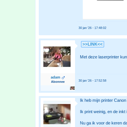
30 jan '26 - 17:48:02
>>LINK<<
Met deze laserprinter kun 
adam
30 jan '26 - 17:52:58
Abonnee
Ik heb mijn printer Cano
Ik print weinig, en de inkt 
Nu ga ik voor de keren da