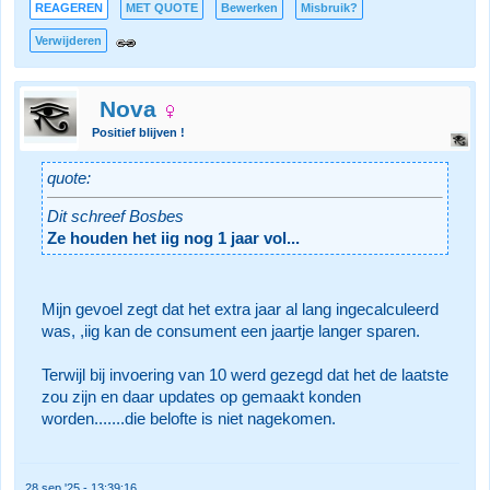
REAGEREN
MET QUOTE
Bewerken
Misbruik?
Verwijderen
Nova
Positief blijven !
quote:
Dit schreef Bosbes
Ze houden het iig nog 1 jaar vol...
Mijn gevoel zegt dat het extra jaar al lang ingecalculeerd
was, ,iig kan de consument een jaartje langer sparen.
Terwijl bij invoering van 10 werd gezegd dat het de laatste
zou zijn en daar updates op gemaakt konden
worden.......die belofte is niet nagekomen.
28 sep '25 - 13:39:16