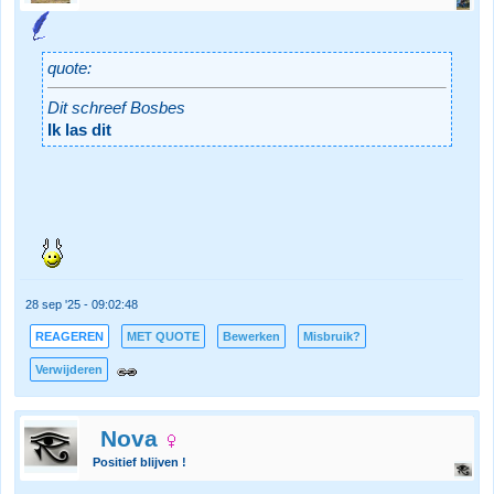
quote:
Dit schreef Bosbes
Ik las dit
28 sep '25 - 09:02:48
REAGEREN
MET QUOTE
Bewerken
Misbruik?
Verwijderen
Nova
Positief blijven !