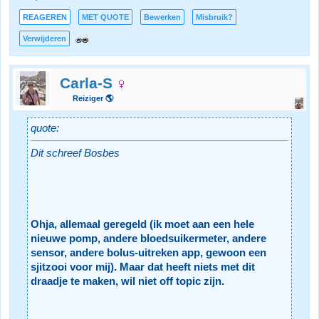
REAGEREN
MET QUOTE
Bewerken
Misbruik?
Verwijderen
Carla-S
Reiziger 🌎
quote:
Dit schreef Bosbes
Ohja, allemaal geregeld (ik moet aan een hele
nieuwe pomp, andere bloedsuikermeter, andere
sensor, andere bolus-uitreken app, gewoon een
sjitzooi voor mij). Maar dat heeft niets met dit
draadje te maken, wil niet off topic zijn.