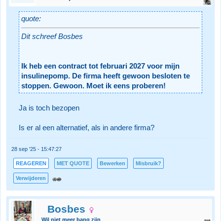
quote:
Dit schreef Bosbes
Ik heb een contract tot februari 2027 voor mijn
insulinepomp. De firma heeft gewoon besloten te
stoppen. Gewoon. Moet ik eens proberen!
Ja is toch bezopen
Is er al een alternatief, als in andere firma?
28 sep '25 - 15:47:27
REAGEREN
MET QUOTE
Bewerken
Misbruik?
Verwijderen
Bosbes
Wil niet meer bang zijn