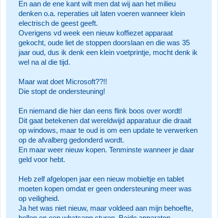
En aan de ene kant wilt men dat wij aan het milieu
denken o.a. reperaties uit laten voeren wanneer klein
electrisch de geest geeft.
Overigens vd week een nieuw koffiezet apparaat
gekocht, oude liet de stoppen doorslaan en die was 35
jaar oud, dus ik denk een klein voetprintje, mocht denk ik
wel na al die tijd.
Maar wat doet Microsoft??!!
Die stopt de ondersteuning!
En niemand die hier dan eens flink boos over wordt!
Dit gaat betekenen dat wereldwijd apparatuur die draait
op windows, maar te oud is om een update te verwerken
op de afvalberg gedonderd wordt.
En maar weer nieuw kopen. Tenminste wanneer je daar
geld voor hebt.
Heb zelf afgelopen jaar een nieuw mobieltje en tablet
moeten kopen omdat er geen ondersteuning meer was
op veiligheid.
Ja het was niet nieuw, maar voldeed aan mijn behoefte,
bellen en een whatsapp sturen. Beide apparaten