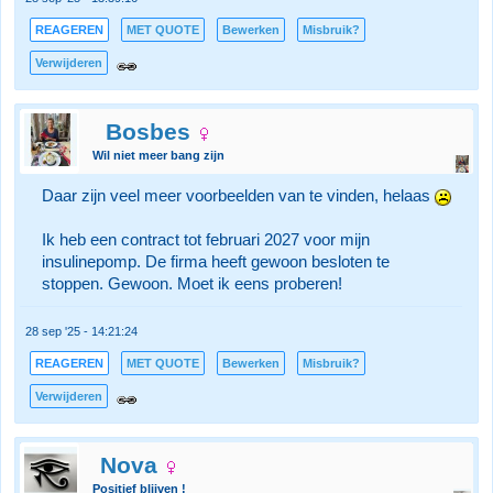
REAGEREN
MET QUOTE
Bewerken
Misbruik?
Verwijderen
Bosbes
Wil niet meer bang zijn
Daar zijn veel meer voorbeelden van te vinden, helaas
Ik heb een contract tot februari 2027 voor mijn
insulinepomp. De firma heeft gewoon besloten te
stoppen. Gewoon. Moet ik eens proberen!
28 sep '25 - 14:21:24
REAGEREN
MET QUOTE
Bewerken
Misbruik?
Verwijderen
Nova
Positief blijven !