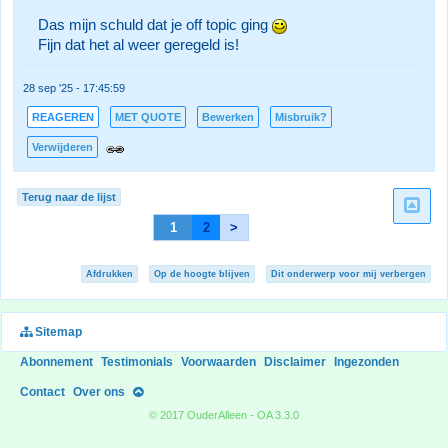
Das mijn schuld dat je off topic ging
Fijn dat het al weer geregeld is!
28 sep '25 - 17:45:59
REAGEREN
MET QUOTE
Bewerken
Misbruik?
Verwijderen
Terug naar de lijst
1
2
>
Afdrukken
Op de hoogte blijven
Dit onderwerp voor mij verbergen
Sitemap
Abonnement
Testimonials
Voorwaarden
Disclaimer
Ingezonden
Contact
Over ons
© 2017 OuderAlleen - OA 3.3.0