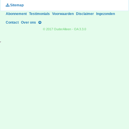
Sitemap
Abonnement
Testimonials
Voorwaarden
Disclaimer
Ingezonden
Contact
Over ons
© 2017 OuderAlleen - OA 3.3.0