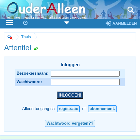
AANMELDEN
Thuis
Attentie!
Inloggen
Bezoekersnaam:
Wachtwoord:
Alleen toegang na
registratie
of
abonnement.
Wachtwoord vergeten??