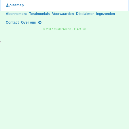
Sitemap
Abonnement
Testimonials
Voorwaarden
Disclaimer
Ingezonden
Contact
Over ons
© 2017 OuderAlleen - OA 3.3.0