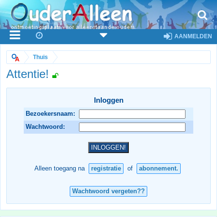
AANMELDEN
Thuis
Attentie!
Inloggen
Bezoekersnaam:
Wachtwoord:
Alleen toegang na
registratie
of
abonnement.
Wachtwoord vergeten??