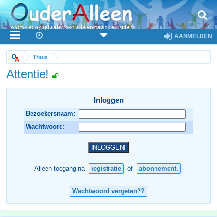
AANMELDEN
Thuis
Attentie!
Inloggen
Bezoekersnaam:
Wachtwoord:
Alleen toegang na
registratie
of
abonnement.
Wachtwoord vergeten??