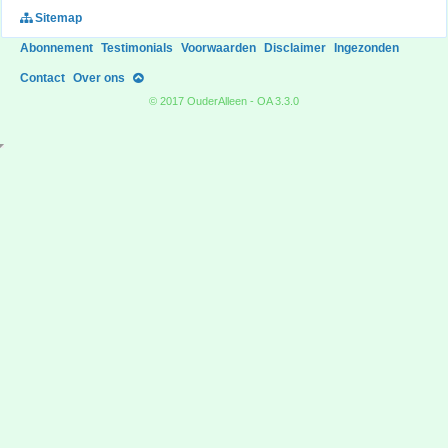
Sitemap
Abonnement
Testimonials
Voorwaarden
Disclaimer
Ingezonden
Contact
Over ons
© 2017 OuderAlleen - OA 3.3.0