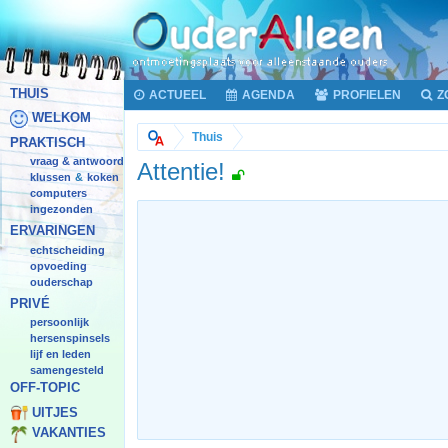
THUIS
ACTUEEL
AGENDA
PROFIELEN
Z
WELKOM
Thuis
PRAKTISCH
vraag & antwoord
Attentie!
klussen
koken
&
computers
ingezonden
ERVARINGEN
echtscheiding
opvoeding
ouderschap
PRIVÉ
persoonlijk
hersenspinsels
lijf en leden
samengesteld
OFF-TOPIC
UITJES
VAKANTIES