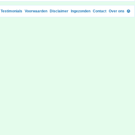
Testimonials
Voorwaarden
Disclaimer
Ingezonden
Contact
Over ons