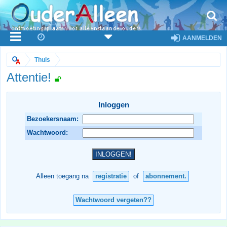
AANMELDEN
Thuis
Attentie!
Inloggen
Bezoekersnaam:
Wachtwoord:
Alleen toegang na
registratie
of
abonnement.
Wachtwoord vergeten??