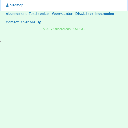
Sitemap
Abonnement
Testimonials
Voorwaarden
Disclaimer
Ingezonden
Contact
Over ons
© 2017 OuderAlleen - OA 3.3.0