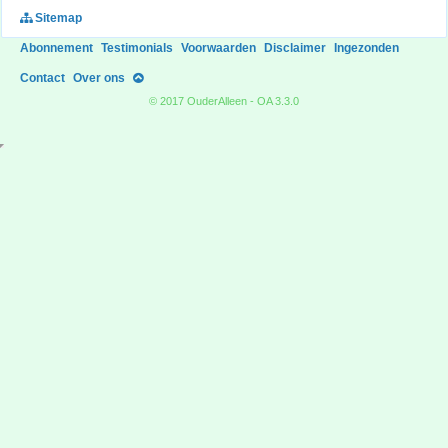
Sitemap
Abonnement
Testimonials
Voorwaarden
Disclaimer
Ingezonden
Contact
Over ons
© 2017 OuderAlleen - OA 3.3.0