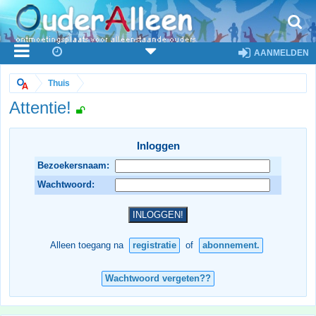
AANMELDEN
Thuis
Attentie!
Inloggen
Bezoekersnaam:
Wachtwoord:
Alleen toegang na
registratie
of
abonnement.
Wachtwoord vergeten??