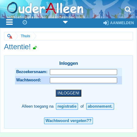
AANMELDEN
Thuis
Attentie!
Inloggen
Bezoekersnaam:
Wachtwoord:
Alleen toegang na
registratie
of
abonnement.
Wachtwoord vergeten??