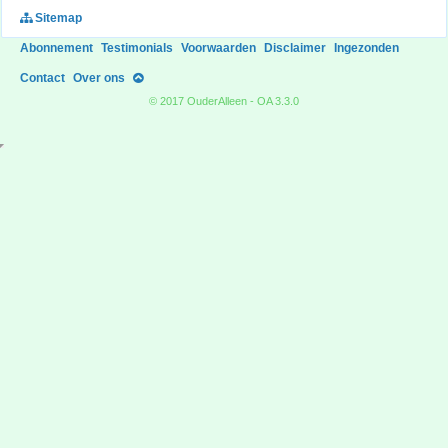
Sitemap
Abonnement
Testimonials
Voorwaarden
Disclaimer
Ingezonden
Contact
Over ons
© 2017 OuderAlleen - OA 3.3.0