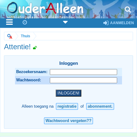
AANMELDEN
Thuis
Attentie!
Inloggen
Bezoekersnaam:
Wachtwoord:
Alleen toegang na
registratie
of
abonnement.
Wachtwoord vergeten??