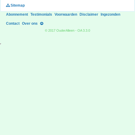
Sitemap
Abonnement
Testimonials
Voorwaarden
Disclaimer
Ingezonden
Contact
Over ons
© 2017 OuderAlleen - OA 3.3.0