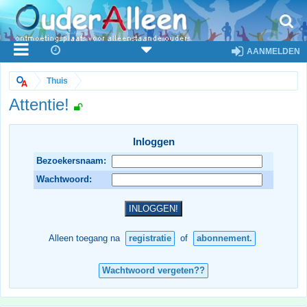
AANMELDEN
Thuis
Attentie!
Inloggen
Bezoekersnaam:
Wachtwoord:
Alleen toegang na
registratie
of
abonnement.
Wachtwoord vergeten??