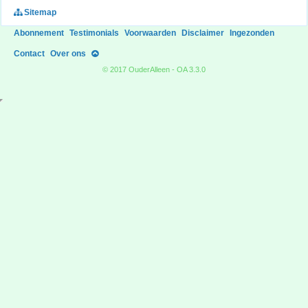
Sitemap
Abonnement
Testimonials
Voorwaarden
Disclaimer
Ingezonden
Contact
Over ons
© 2017 OuderAlleen - OA 3.3.0