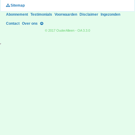
Sitemap
Abonnement
Testimonials
Voorwaarden
Disclaimer
Ingezonden
Contact
Over ons
© 2017 OuderAlleen - OA 3.3.0