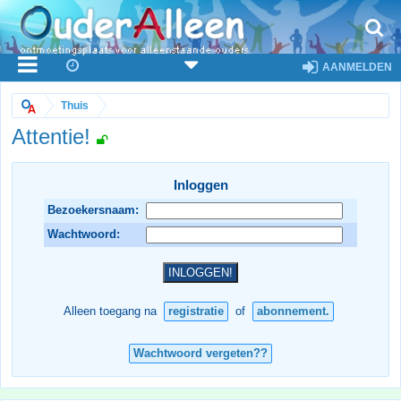
AANMELDEN
Thuis
Attentie!
Inloggen
Bezoekersnaam:
Wachtwoord:
Alleen toegang na
registratie
of
abonnement.
Wachtwoord vergeten??