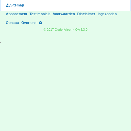
Sitemap
Abonnement
Testimonials
Voorwaarden
Disclaimer
Ingezonden
Contact
Over ons
© 2017 OuderAlleen - OA 3.3.0