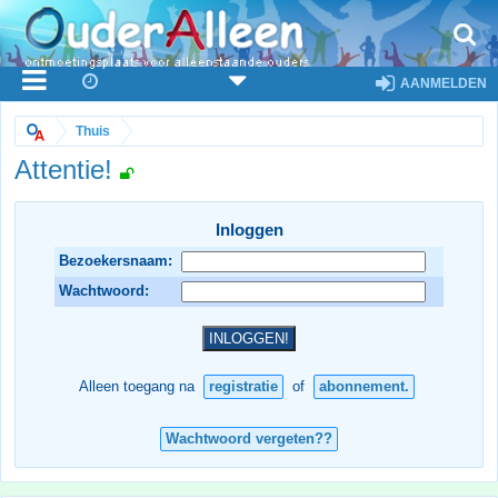
AANMELDEN
Thuis
Attentie!
Inloggen
Bezoekersnaam:
Wachtwoord:
Alleen toegang na
registratie
of
abonnement.
Wachtwoord vergeten??