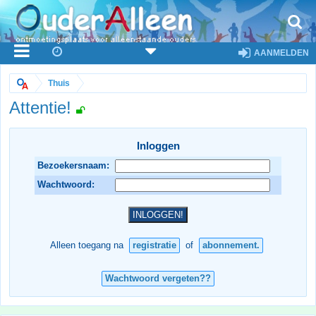
AANMELDEN
Thuis
Attentie!
Inloggen
Bezoekersnaam:
Wachtwoord:
Alleen toegang na
registratie
of
abonnement.
Wachtwoord vergeten??