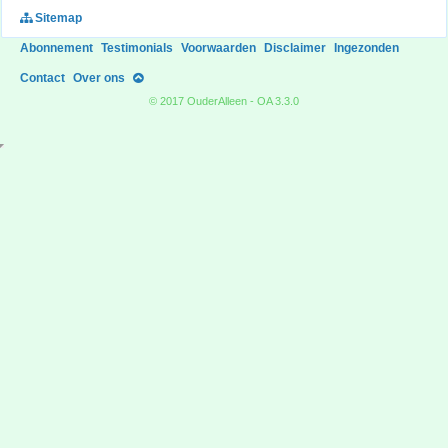
Sitemap
Abonnement
Testimonials
Voorwaarden
Disclaimer
Ingezonden
Contact
Over ons
© 2017 OuderAlleen - OA 3.3.0