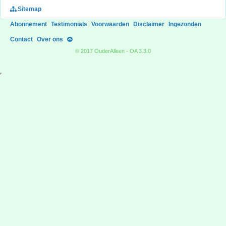
Sitemap
Abonnement
Testimonials
Voorwaarden
Disclaimer
Ingezonden
Contact
Over ons
© 2017 OuderAlleen - OA 3.3.0