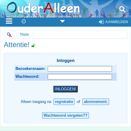
AANMELDEN
Thuis
Attentie!
Inloggen
Bezoekersnaam:
Wachtwoord:
Alleen toegang na
registratie
of
abonnement.
Wachtwoord vergeten??