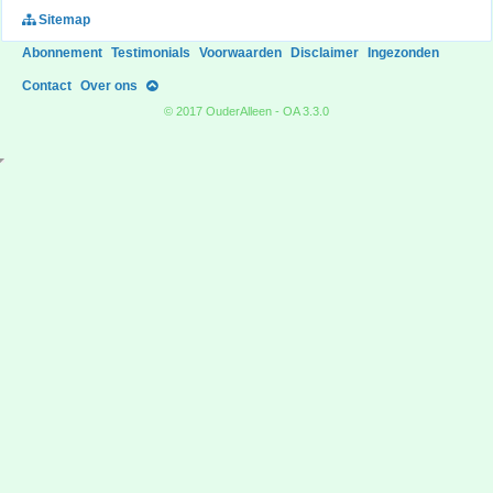
Sitemap
Abonnement
Testimonials
Voorwaarden
Disclaimer
Ingezonden
Contact
Over ons
© 2017 OuderAlleen - OA 3.3.0