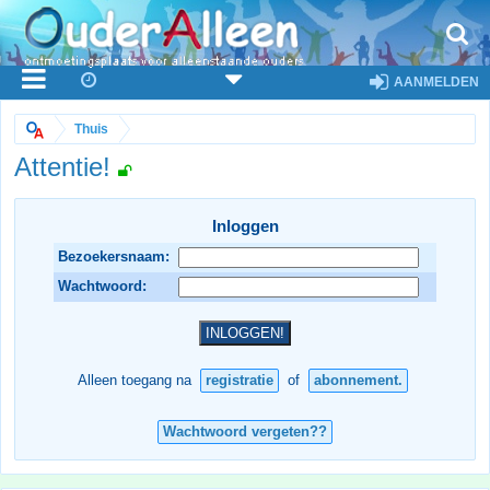
AANMELDEN
Thuis
Attentie!
Inloggen
Bezoekersnaam:
Wachtwoord:
Alleen toegang na
registratie
of
abonnement.
Wachtwoord vergeten??