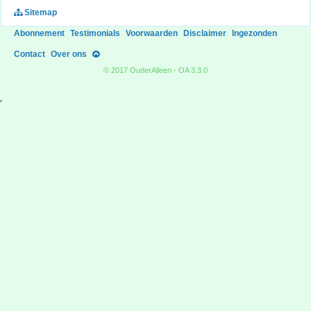
Sitemap
Abonnement
Testimonials
Voorwaarden
Disclaimer
Ingezonden
Contact
Over ons
© 2017 OuderAlleen - OA 3.3.0