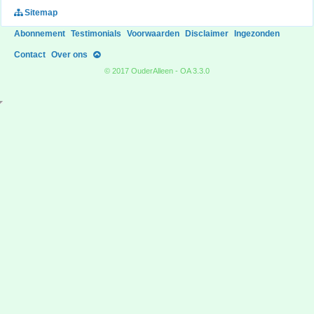
Sitemap
Abonnement
Testimonials
Voorwaarden
Disclaimer
Ingezonden
Contact
Over ons
© 2017 OuderAlleen - OA 3.3.0