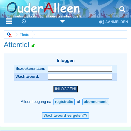
AANMELDEN
Thuis
Attentie!
Inloggen
Bezoekersnaam:
Wachtwoord:
Alleen toegang na
registratie
of
abonnement.
Wachtwoord vergeten??