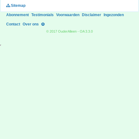
Sitemap
Abonnement
Testimonials
Voorwaarden
Disclaimer
Ingezonden
Contact
Over ons
© 2017 OuderAlleen - OA 3.3.0