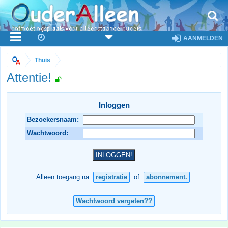
AANMELDEN
Thuis
Attentie!
Inloggen
Bezoekersnaam:
Wachtwoord:
Alleen toegang na
registratie
of
abonnement.
Wachtwoord vergeten??