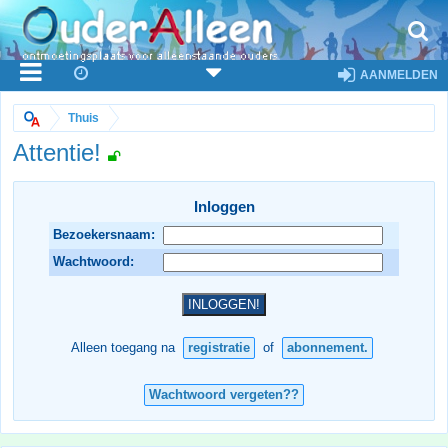
AANMELDEN
Thuis
Attentie!
Inloggen
Bezoekersnaam:
Wachtwoord:
Alleen toegang na
registratie
of
abonnement.
Wachtwoord vergeten??