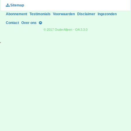
Sitemap
Abonnement
Testimonials
Voorwaarden
Disclaimer
Ingezonden
Contact
Over ons
© 2017 OuderAlleen - OA 3.3.0