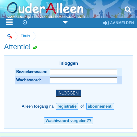
AANMELDEN
Thuis
Attentie!
Inloggen
Bezoekersnaam:
Wachtwoord:
Alleen toegang na
registratie
of
abonnement.
Wachtwoord vergeten??