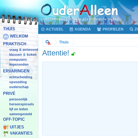
THUIS
ACTUEEL
AGENDA
PROFIELEN
Z
WELKOM
Thuis
PRAKTISCH
vraag & antwoord
Attentie!
klussen
koken
&
computers
ingezonden
ERVARINGEN
echtscheiding
opvoeding
ouderschap
PRIVÉ
persoonlijk
hersenspinsels
lijf en leden
samengesteld
OFF-TOPIC
UITJES
VAKANTIES