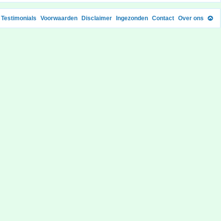
Testimonials
Voorwaarden
Disclaimer
Ingezonden
Contact
Over ons