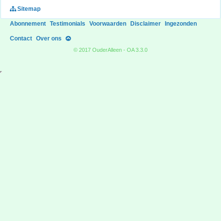
Sitemap
Abonnement
Testimonials
Voorwaarden
Disclaimer
Ingezonden
Contact
Over ons
© 2017 OuderAlleen - OA 3.3.0