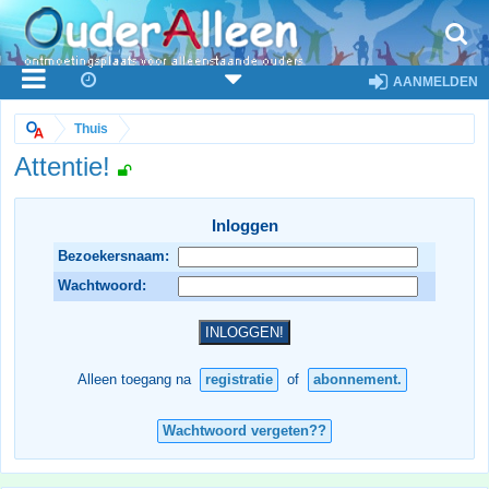
AANMELDEN
Thuis
Attentie!
Inloggen
Bezoekersnaam:
Wachtwoord:
Alleen toegang na
registratie
of
abonnement.
Wachtwoord vergeten??