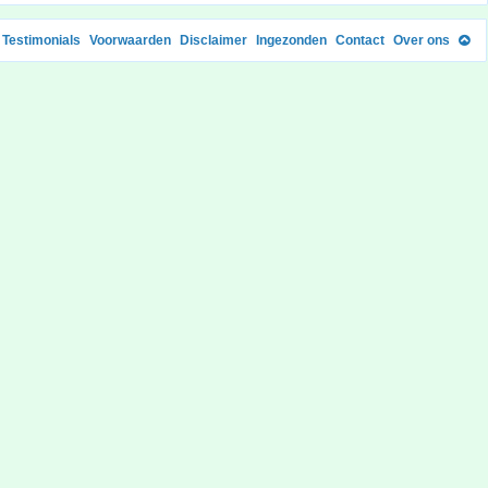
Testimonials
Voorwaarden
Disclaimer
Ingezonden
Contact
Over ons