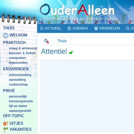
THUIS
ACTUEEL
AGENDA
PROFIELEN
Z
WELKOM
Thuis
PRAKTISCH
vraag & antwoord
Attentie!
klussen
koken
&
computers
ingezonden
ERVARINGEN
echtscheiding
opvoeding
ouderschap
PRIVÉ
persoonlijk
hersenspinsels
lijf en leden
samengesteld
OFF-TOPIC
UITJES
VAKANTIES