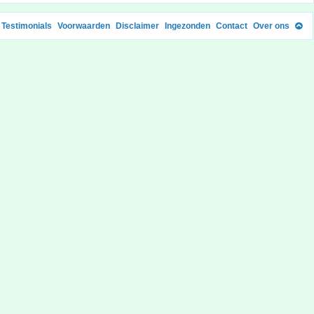
Testimonials
Voorwaarden
Disclaimer
Ingezonden
Contact
Over ons