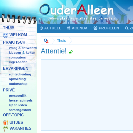
THUIS
ACTUEEL
AGENDA
PROFIELEN
Z
WELKOM
Thuis
PRAKTISCH
vraag & antwoord
Attentie!
klussen
koken
&
computers
ingezonden
ERVARINGEN
echtscheiding
opvoeding
ouderschap
PRIVÉ
persoonlijk
hersenspinsels
lijf en leden
samengesteld
OFF-TOPIC
UITJES
VAKANTIES