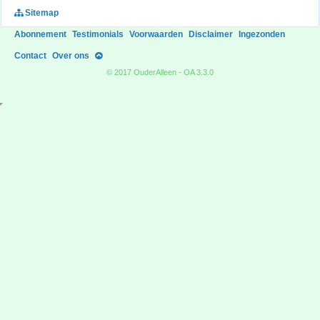
Sitemap
Abonnement
Testimonials
Voorwaarden
Disclaimer
Ingezonden
Contact
Over ons
© 2017 OuderAlleen - OA 3.3.0