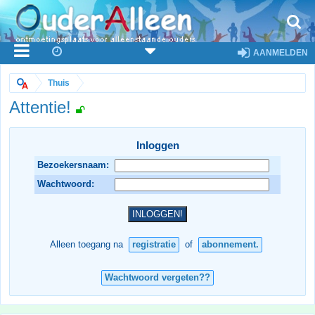
AANMELDEN
Thuis
Attentie!
Inloggen
Bezoekersnaam:
Wachtwoord:
Alleen toegang na
registratie
of
abonnement.
Wachtwoord vergeten??