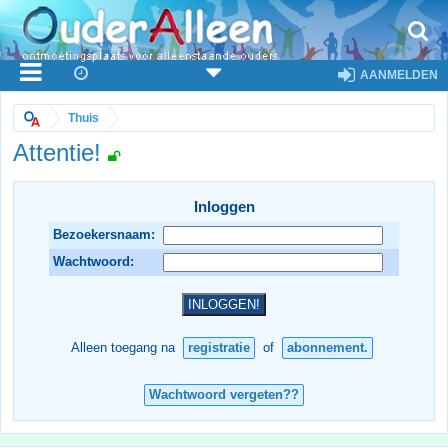
AANMELDEN
Thuis
Attentie!
Inloggen
Bezoekersnaam:
Wachtwoord:
Alleen toegang na
registratie
of
abonnement.
Wachtwoord vergeten??