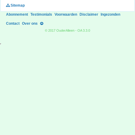
Sitemap
Abonnement
Testimonials
Voorwaarden
Disclaimer
Ingezonden
Contact
Over ons
© 2017 OuderAlleen - OA 3.3.0