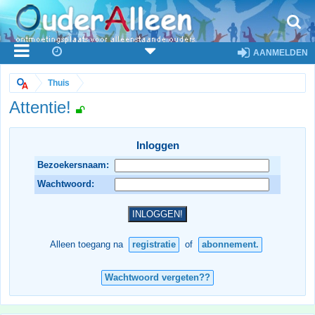
AANMELDEN
Thuis
Attentie!
Inloggen
Bezoekersnaam:
Wachtwoord:
Alleen toegang na
registratie
of
abonnement.
Wachtwoord vergeten??