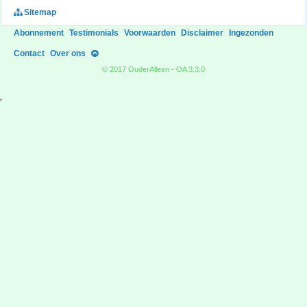
Sitemap
Abonnement
Testimonials
Voorwaarden
Disclaimer
Ingezonden
Contact
Over ons
© 2017 OuderAlleen - OA 3.3.0