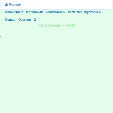
Sitemap
Abonnement
Testimonials
Voorwaarden
Disclaimer
Ingezonden
Contact
Over ons
© 2017 OuderAlleen - OA 3.3.0