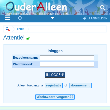
AANMELDEN
Thuis
Attentie!
Inloggen
Bezoekersnaam:
Wachtwoord:
Alleen toegang na
registratie
of
abonnement.
Wachtwoord vergeten??