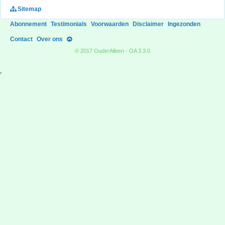
Sitemap
Abonnement
Testimonials
Voorwaarden
Disclaimer
Ingezonden
Contact
Over ons
© 2017 OuderAlleen - OA 3.3.0