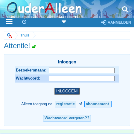
AANMELDEN
Thuis
Attentie!
Inloggen
Bezoekersnaam:
Wachtwoord:
Alleen toegang na
registratie
of
abonnement.
Wachtwoord vergeten??