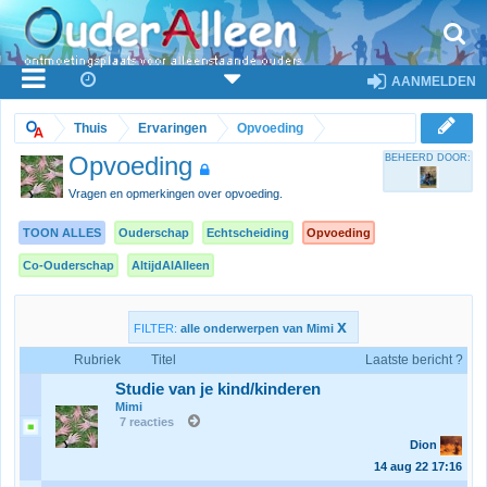
AANMELDEN
Thuis
Ervaringen
Opvoeding
Opvoeding
BEHEERD DOOR:
Vragen en opmerkingen over opvoeding.
TOON ALLES
Ouderschap
Echtscheiding
Opvoeding
Co-Ouderschap
AltijdAlAlleen
x
FILTER:
alle onderwerpen van Mimi
Rubriek
Titel
Laatste bericht ?
Studie van je kind/kinderen
Mimi
7 reacties
Dion
14 aug 22
17:16