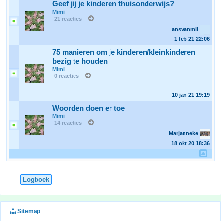
Geef jij je kinderen thuisonderwijs?
Mimi
21 reacties
ansvanmil
1 feb 21
22:06
75 manieren om je kinderen/kleinkinderen
bezig te houden
Mimi
0 reacties
10 jan 21
19:19
Woorden doen er toe
Mimi
14 reacties
Marjanneke
18 okt 20
18:36
Logboek
Sitemap