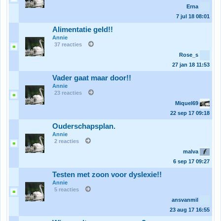
Erna
7 jul 18
08:01
Alimentatie geld!!
Annie
37 reacties
Rose_s
27 jan 18
11:53
Vader gaat maar door!!
Annie
23 reacties
Miquel69
22 sep 17
09:18
Ouderschapsplan.
Annie
2 reacties
malva
6 sep 17
09:27
Testen met zoon voor dyslexie!!
Annie
5 reacties
ansvanmil
23 aug 17
16:55