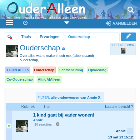
AANMELDEN
Thuis
Ervaringen
Ouderschap
Ouderschap
BEHEERD DOOR:
Over alles wat te maken heeft met (alleenstaand)
ouderschap,
TOON ALLES
Ouderschap
Echtscheiding
Opvoeding
Co-Ouderschap
AltijdAlAlleen
x
FILTER:
alle onderwerpen van Annie
Rubriek
Titel
Laatste bericht ?
1 kind gaat bij vader wonen!
Annie
10 reacties
Annie
13 mrt 23
15:12