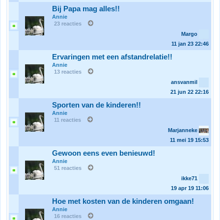
Bij Papa mag alles!!
Annie
23 reacties
Margo
11 jan 23
22:46
Ervaringen met een afstandrelatie!!
Annie
13 reacties
ansvanmil
21 jun 22
22:16
Sporten van de kinderen!!
Annie
11 reacties
Marjanneke
11 mei 19
15:53
Gewoon eens even benieuwd!
Annie
51 reacties
ikke71
19 apr 19
11:06
Hoe met kosten van de kinderen omgaan!
Annie
16 reacties