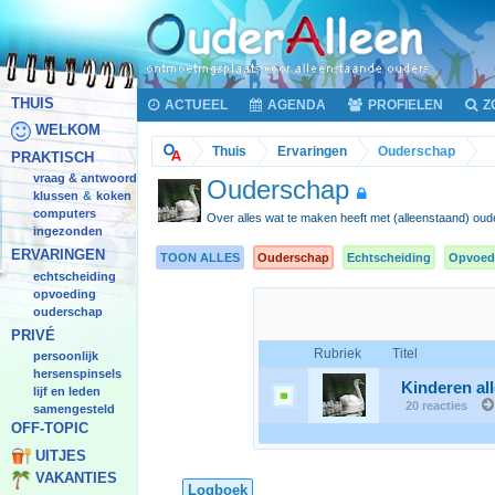
THUIS
ACTUEEL
AGENDA
PROFIELEN
Z
WELKOM
Thuis
Ervaringen
Ouderschap
PRAKTISCH
vraag & antwoord
Ouderschap
klussen
koken
&
computers
Over alles wat te maken heeft met (alleenstaand) ou
ingezonden
ERVARINGEN
TOON ALLES
Ouderschap
Echtscheiding
Opvoed
echtscheiding
opvoeding
ouderschap
PRIVÉ
Rubriek
Titel
persoonlijk
hersenspinsels
Kinderen all
lijf en leden
20 reacties
samengesteld
OFF-TOPIC
UITJES
VAKANTIES
Logboek