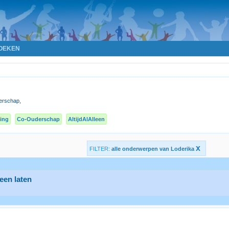
OEKEN
derschap,
ing
Co-Ouderschap
AltijdAlAlleen
x
FILTER:
alle onderwerpen van Loderika
een laten