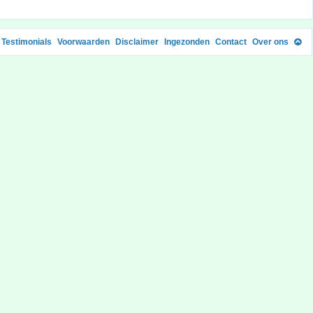
Testimonials
Voorwaarden
Disclaimer
Ingezonden
Contact
Over ons