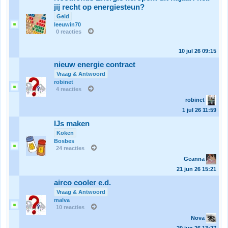
jij recht op energiesteun?
Geld
leeuwin70
0 reacties
10 jul 26
09:15
nieuw energie contract
Vraag & Antwoord
robinet
4 reacties
robinet
1 jul 26
11:59
IJs maken
Koken
Bosbes
24 reacties
Geanna
21 jun 26
15:21
airco cooler e.d.
Vraag & Antwoord
malva
10 reacties
Nova