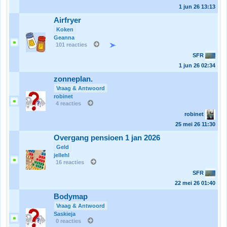
1 jun 26
13:13
Airfryer
Koken
Geanna
101 reacties
SFR
1 jun 26
02:34
zonneplan.
Vraag & Antwoord
robinet
4 reacties
robinet
25 mei 26
11:30
Overgang pensioen 1 jan 2026
Geld
jellehl
16 reacties
SFR
22 mei 26
01:40
Bodymap
Vraag & Antwoord
Saskieja
0 reacties