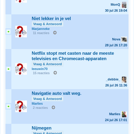
MonQ
30 jul 26
19:04
Niet lekker in je vel
Vraag & Antwoord
Marjanneke
11 reacties
Nova
28 jul 26
17:20
Netflix stopt met casten naar de meeste
televisies en Chromecast-apparaten
Vraag & Antwoord
leeuwin70
15 reacties
_debbie_
26 jul 26
11:36
Navigatie auto valt weg.
Vraag & Antwoord
Marlies
2 reacties
Marlies
24 jul 26
17:01
Nijmegen
Vraag & Antwoord