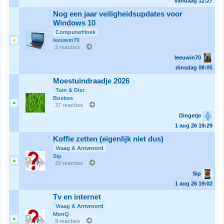
vandaag
12:27
Nog een jaar veiligheidsupdates voor
Windows 10
ComputerHoek
leeuwin70
2 reacties
leeuwin70
dinsdag
08:05
Moestuindraadje 2026
Tuin & Dier
Bosbes
37 reacties
Dingetje
1 aug 26
19:29
Koffie zetten (eigenlijk niet dus)
Vraag & Antwoord
Sip
20 reacties
Sip
1 aug 26
19:02
Tv en internet
Vraag & Antwoord
MonQ
9 reacties