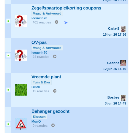
20 jun 26
13:27
Zegel/spaartopic/korting coupons
Vraag & Antwoord
leeuwin70
401 reacties
Carla-S
16 jun 26
17:36
OV-pas
Vraag & Antwoord
leeuwin70
24 reacties
Geanna
12 jun 26
14:49
Vreemde plant
Tuin & Dier
Bindi
15 reacties
Bosbes
3 jun 26
14:49
Behanger gezocht
Klussen
MonQ
0 reacties