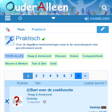
AANMELDEN
Thuis
Praktisch
Praktisch
Over de dagelijkse beslommeringen waar je als eenoudergezin mee
geconfronteerd wordt.
TOON ALLES
Vraag & Antwoord
Klussen
Koken
ComputerHoek
Wonen & Werken
Tuin & Dier
Geld
1
2
3
4
5
6
7
8
>
Rubriek
Titel
Laatste bericht ?
@Bart over de zoekfunctie
Vraag & Antwoord
Saskieja
2 reacties
Saskieja