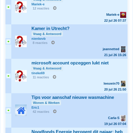
Mariek-e
12 reacties
Mariek-e
22 jul 26
07:37
Kamer in Utrecht?
Vraag & Antwoord
nienkevb
8 reacties
jeannetted
21 jul 26
15:26
microsoft account opzeggen lukt niet
Vraag & Antwoord
tineke69
11 reacties
leeuwin70
20 jul 26
21:50
Tips voor aanschaf nieuwe wasmachine
Wonen & Werken
Eric1
42 reacties
Carla-S
19 jul 26
07:04
Noodfonds Energie heropent dit najaar: heb