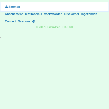
Sitemap
Abonnement
Testimonials
Voorwaarden
Disclaimer
Ingezonden
Contact
Over ons
© 2017 OuderAlleen - OA 3.3.0