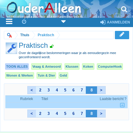
AANMELDEN
Thuis
Praktisch
Praktisch
Over de dagelijkse beslommeringen waar je als eenoudergezin mee
geconfronteerd wordt.
TOON ALLES
Vraag & Antwoord
Klussen
Koken
ComputerHoek
Wonen & Werken
Tuin & Dier
Geld
<
2
3
4
5
6
7
8
>
Rubriek
Titel
Laatste bericht ?
<
2
3
4
5
6
7
8
>