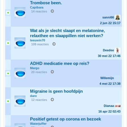
Trombose been.
Capibara
14 reacties
sanni66
2 jun 22
15:17
Wat als je slecht slaapt en melatonine,
relaxthee en slaappillen niet werken?
leeuwin70
109 reacties
Deedee
30 mei 22
17:46
ADHD medicatie mee op reis?
Margo
20 reacties
Willemijn
4 mei 22
17:38
Migraine is geen hoofdpijn
daro
12 reacties
Dianaa
16 apr 22
02:43
Positief getest op corona en bezoek
Waterjuffer