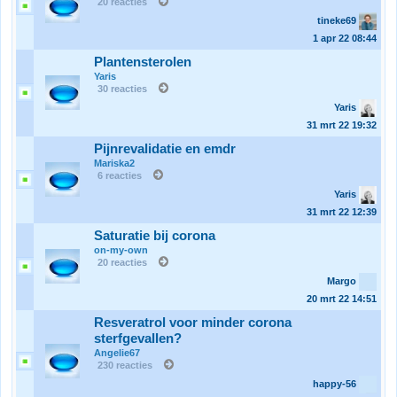
20 reacties
tineke69
1 apr 22
08:44
Plantensterolen
Yaris
30 reacties
Yaris
31 mrt 22
19:32
Pijnrevalidatie en emdr
Mariska2
6 reacties
Yaris
31 mrt 22
12:39
Saturatie bij corona
on-my-own
20 reacties
Margo
20 mrt 22
14:51
Resveratrol voor minder corona
sterfgevallen?
Angelie67
230 reacties
happy-56