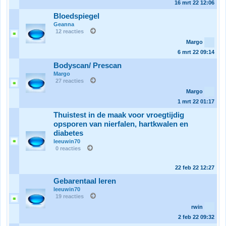
16 mrt 22
12:06
Bloedspiegel
Geanna
12 reacties
Margo
6 mrt 22
09:14
Bodyscan/ Prescan
Margo
27 reacties
Margo
1 mrt 22
01:17
Thuistest in de maak voor vroegtijdig
opsporen van nierfalen, hartkwalen en
diabetes
leeuwin70
0 reacties
22 feb 22
12:27
Gebarentaal leren
leeuwin70
19 reacties
rwin
2 feb 22
09:32