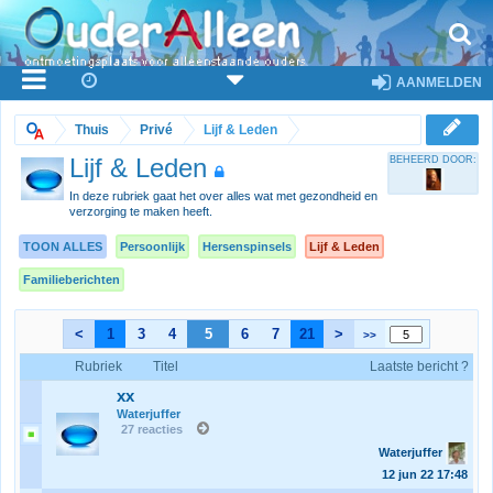
AANMELDEN
Thuis
Privé
Lijf & Leden
Lijf & Leden
BEHEERD DOOR:
In deze rubriek gaat het over alles wat met gezondheid en
verzorging te maken heeft.
TOON ALLES
Persoonlijk
Hersenspinsels
Lijf & Leden
Familieberichten
<
1
3
4
5
6
7
21
>
>>
Rubriek
Titel
Laatste bericht ?
xx
Waterjuffer
27 reacties
Waterjuffer
12 jun 22
17:48