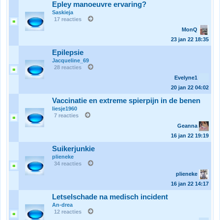
Epley manoeuvre ervaring?
Saskieja
17 reacties
MonQ
23 jan 22
18:35
Epilepsie
Jacqueline_69
28 reacties
Evelyne1
20 jan 22
04:02
Vaccinatie en extreme spierpijn in de benen
liesje1960
7 reacties
Geanna
16 jan 22
19:19
Suikerjunkie
plieneke
34 reacties
plieneke
16 jan 22
14:17
Letselschade na medisch incident
An-drea
12 reacties