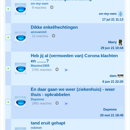
on-my-own
9 reacties
on-my-own
17 jul 21
11:13
Dikke enkel/hechtingen
ansvanmil
12 reacties
Marry
29 jun 21
10:44
Heb jij al (vermoeden van) Corona klachten
en ........?
Maxime1969
1701 reacties
daro
6 jun 21
22:20
En daar gaan we weer (ziekenhuis) - weer
thuis - opkrabbelen
Dayenne
1901 reacties
Dayenne
20 mei 21
18:49
tand eruit gehapt
robinet