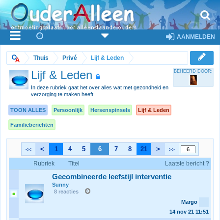
AANMELDEN
Thuis
Privé
Lijf & Leden
Lijf & Leden
BEHEERD DOOR:
In deze rubriek gaat het over alles wat met gezondheid en
verzorging te maken heeft.
TOON ALLES
Persoonlijk
Hersenspinsels
Lijf & Leden
Familieberichten
<
1
4
5
6
7
8
21
>
<<
>>
Rubriek
Titel
Laatste bericht ?
Gecombineerde leefstijl interventie
Sunny
8 reacties
Margo
14 nov 21
11:51