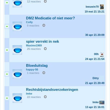
12 reacties
leeuwin70
19 mei 21
15:21
DM2 Medicatie of niet meer?
Colly
0 reacties
30 apr 21
20:09
spier verrekt in nek
Maxime1969
25 reacties
00h
24 apr 21
21:54
Bloeduitslag
happy-56
1 reacties
Ditty
21 apr 21
20:49
Rechtsbijstandsverzekeringen
Imke
22 reacties
Imke
13 apr 21
16:01