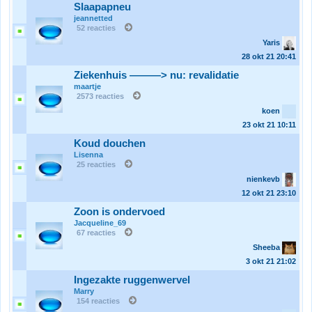
Slaapapneu
jeannetted
52 reacties
Yaris
28 okt 21
20:41
Ziekenhuis ———> nu: revalidatie
maartje
2573 reacties
koen
23 okt 21
10:11
Koud douchen
Lisenna
25 reacties
nienkevb
12 okt 21
23:10
Zoon is ondervoed
Jacqueline_69
67 reacties
Sheeba
3 okt 21
21:02
Ingezakte ruggenwervel
Marry
154 reacties