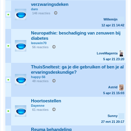
verzwaringsdeken
daro
146 reacties
Willemijn
12 apr 21
14:42
Neuropathie: beschadiging van zenuwen bij
diabetes
leeuwin70
56 reacties
LoveMagenta
5 apr 21
23:20
ThuisSneltest: ga je die gebruiken of ben je al
ervaringsdeskundige?
happy-56
48 reacties
Astrid
5 apr 21
15:03
Hoortoestellen
Dayenne
61 reacties
Sunny
27 mrt 21
20:17
Reuma behandeling