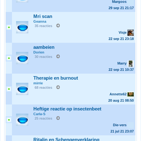
Margoos
29 sep 21
21:17
Mri scan
Geanna
35 reacties
Visje
22 sep 21
23:18
aambeien
Dorien
30 reacties
Marry
22 sep 21
10:37
Therapie en burnout
mirrie
68 reacties
Annette62
20 aug 21
08:50
Heftige reactie op insectenbeet
Carla-S
25 reacties
Die-vers
21 jul 21
23:07
Ritalin en Schengenverklaring