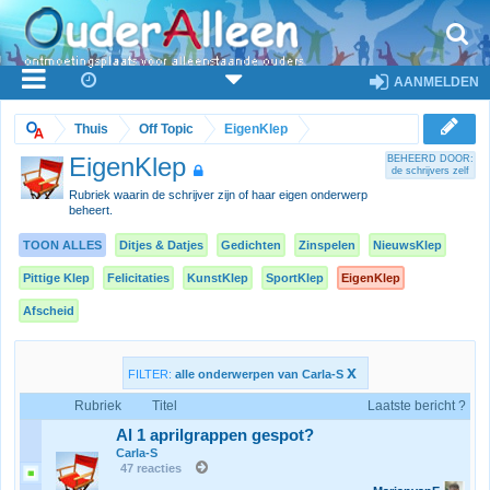
AANMELDEN
Thuis
Off Topic
EigenKlep
EigenKlep
BEHEERD DOOR:
de schrijvers zelf
Rubriek waarin de schrijver zijn of haar eigen onderwerp
beheert.
TOON ALLES
Ditjes & Datjes
Gedichten
Zinspelen
NieuwsKlep
Pittige Klep
Felicitaties
KunstKlep
SportKlep
EigenKlep
Afscheid
x
FILTER:
alle onderwerpen van Carla-S
Rubriek
Titel
Laatste bericht ?
Al 1 aprilgrappen gespot?
Carla-S
47 reacties