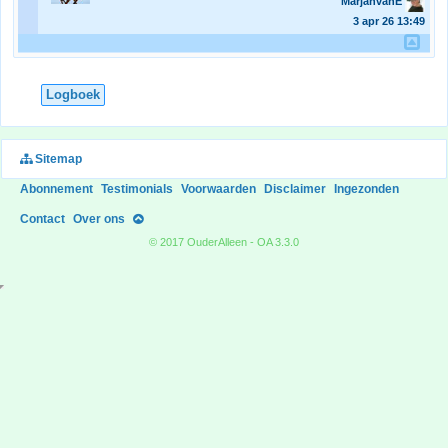
MarjanvanE
3 apr 26
13:49
Logboek
Sitemap
Abonnement
Testimonials
Voorwaarden
Disclaimer
Ingezonden
Contact
Over ons
© 2017 OuderAlleen - OA 3.3.0