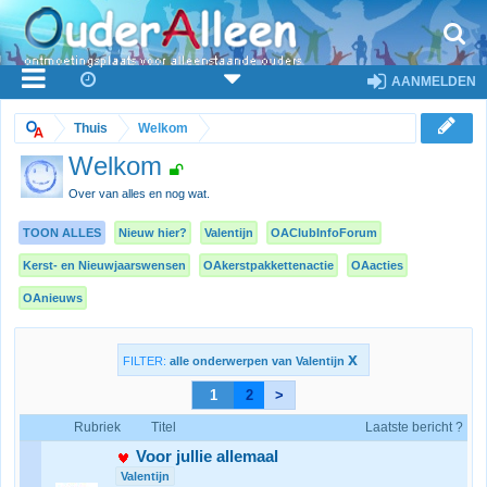
AANMELDEN
Thuis
Welkom
Welkom
Over van alles en nog wat.
TOON ALLES
Nieuw hier?
Valentijn
OAClubInfoForum
Kerst- en Nieuwjaarswensen
OAkerstpakkettenactie
OAacties
OAnieuws
x
FILTER:
alle onderwerpen van Valentijn
1
2
>
Rubriek
Titel
Laatste bericht ?
Voor jullie allemaal
Valentijn