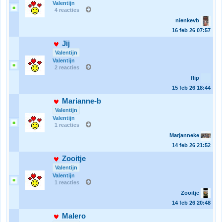
Valentijn
4 reacties
nienkevb
16 feb 26
07:57
Jij
Valentijn
Valentijn
2 reacties
flip
15 feb 26
18:44
Marianne-b
Valentijn
Valentijn
1 reacties
Marjanneke
14 feb 26
21:52
Zooitje
Valentijn
Valentijn
1 reacties
Zooitje
14 feb 26
20:48
Malero