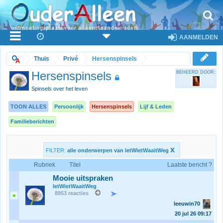
AANMELDEN
Thuis
Privé
Hersenspinsels
Hersenspinsels
BEHEERD DOOR:
Spinsels over het leven
TOON ALLES
Persoonlijk
Hersenspinsels
Lijf & Leden
Familieberichten
x
FILTER:
alle onderwerpen van IetWietWaaitWeg
Rubriek
Titel
Laatste bericht ?
Mooie uitspraken
IetWietWaaitWeg
8953 reacties
leeuwin70
20 jul 26
09:17