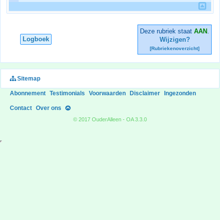
Deze rubriek staat
AAN
.
Logboek
Wijzigen?
[Rubriekenoverzicht]
Sitemap
Abonnement
Testimonials
Voorwaarden
Disclaimer
Ingezonden
Contact
Over ons
© 2017 OuderAlleen - OA 3.3.0