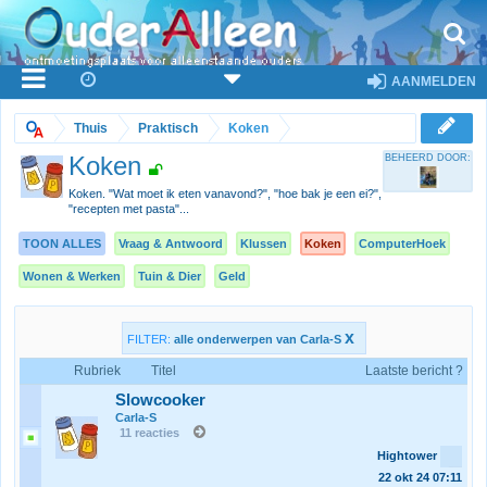
AANMELDEN
Thuis
Praktisch
Koken
Koken
BEHEERD DOOR:
Koken. "Wat moet ik eten vanavond?", "hoe bak je een ei?",
"recepten met pasta"...
TOON ALLES
Vraag & Antwoord
Klussen
Koken
ComputerHoek
Wonen & Werken
Tuin & Dier
Geld
x
FILTER:
alle onderwerpen van Carla-S
Rubriek
Titel
Laatste bericht ?
Slowcooker
Carla-S
11 reacties
Hightower
22 okt 24
07:11