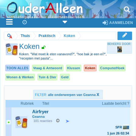
AANMELDEN
Thuis
Praktisch
Koken
Koken
BEHEERD DOOR:
Koken. "Wat moet ik eten vanavond?", "hoe bak je een ei?",
"recepten met pasta"...
TOON ALLES
Vraag & Antwoord
Klussen
Koken
ComputerHoek
Wonen & Werken
Tuin & Dier
Geld
x
FILTER:
alle onderwerpen van Geanna
Rubriek
Titel
Laatste bericht ?
Airfryer
Geanna
101 reacties
SFR
1 jun 26
02:34