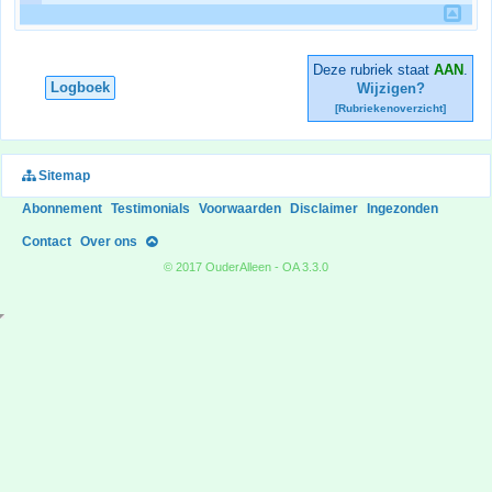
Deze rubriek staat
AAN
.
Logboek
Wijzigen?
[Rubriekenoverzicht]
Sitemap
Abonnement
Testimonials
Voorwaarden
Disclaimer
Ingezonden
Contact
Over ons
© 2017 OuderAlleen - OA 3.3.0