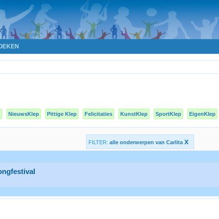
OEKEN
n
NieuwsKlep
Pittige Klep
Felicitaties
KunstKlep
SportKlep
EigenKlep
x
FILTER:
alle onderwerpen van Carlita
ongfestival