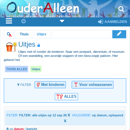
AANMELDEN
Thuis
Uitjes
Uitjes
Uitjes met of zonder de kinderen. Naar een pretpark, dierentuin, of museum.
Of een wandeling, een avondje stappen of een bioscoopje pakken. Hier
gebeurt het.
TOON ALLES
Uitjes
Met kinderen
Voor volwassenen
FILTER
ALLES
x
FILTER:
FILTER: alle uitjes op 12 sep 26
VOLGORDE:
op datum, oplopend
x
op
datum
/
bericht