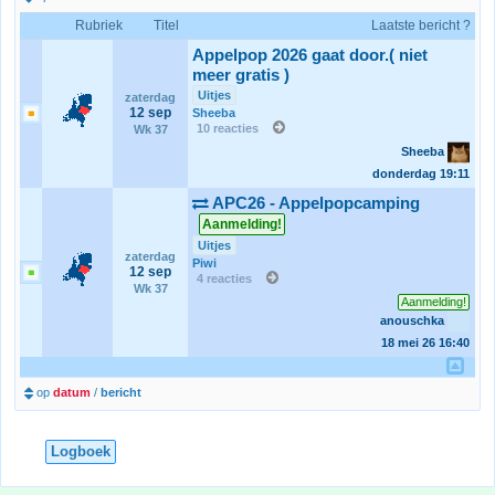
Rubriek
Titel
Laatste bericht ?
Appelpop 2026 gaat door.( niet
meer gratis )
Uitjes
zaterdag
12 sep
Sheeba
10 reacties
Wk 37
Sheeba
donderdag
19:11
APC26 - Appelpopcamping
Aanmelding!
Uitjes
zaterdag
Piwi
12 sep
4 reacties
Wk 37
Aanmelding!
anouschka
18 mei 26
16:40
op
datum
/
bericht
Logboek