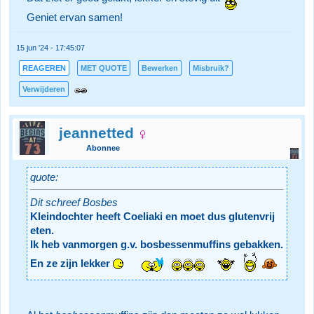
Geniet ervan samen!
15 jun '24 - 17:45:07
REAGEREN
MET QUOTE
Bewerken
Misbruik?
Verwijderen
jeannetted
Abonnee
quote:
Dit schreef Bosbes
Kleindochter heeft Coeliaki en moet dus glutenvrij
eten.
Ik heb vanmorgen g.v. bosbessenmuffins gebakken.
En ze zijn lekker