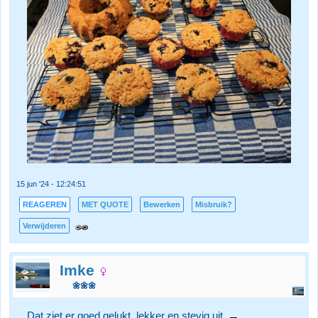
15 jun '24 - 12:24:51
REAGEREN
MET QUOTE
Bewerken
Misbruik?
Verwijderen
Imke
🌼🌼🌼
Dat ziet er goed gelukt, lekker en stevig uit