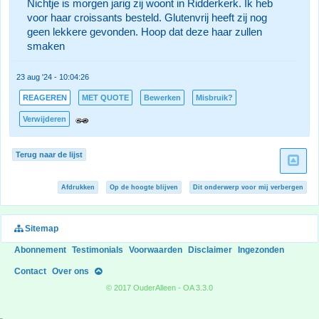
Nichtje is morgen jarig zij woont in Ridderkerk. Ik heb
voor haar croissants besteld. Glutenvrij heeft zij nog
geen lekkere gevonden. Hoop dat deze haar zullen
smaken
23 aug '24 - 10:04:26
REAGEREN
MET QUOTE
Bewerken
Misbruik?
Verwijderen
Terug naar de lijst
Afdrukken
Op de hoogte blijven
Dit onderwerp voor mij verbergen
Sitemap
Abonnement
Testimonials
Voorwaarden
Disclaimer
Ingezonden
Contact
Over ons
© 2017 OuderAlleen - OA 3.3.0