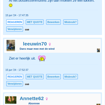
Al het
bosbessen
muffins zijn dan moeten ze wel lukken.
15 jun '24 - 17:47:35
REAGEREN
MET QUOTE
Bewerken
Misbruik?
Verwijderen
leeuwin70
Dans maar mee met de wind
Ziet er heerlijk uit.
15 jun '24 - 17:52:37
REAGEREN
MET QUOTE
Bewerken
Misbruik?
Verwijderen
Annette62
Abonnee