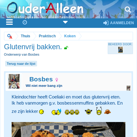
AANMELDEN
Thuis
Praktisch
Koken
Glutenvrij bakken.
BEHEERD DOOR:
Onderwerp van Bosbes
Terug naar de lijst
Bosbes
Wil niet meer bang zijn
Kleindochter heeft Coeliaki en moet dus glutenvrij eten.
Ik heb vanmorgen g.v. bosbessenmuffins gebakken. En
ze zijn lekker