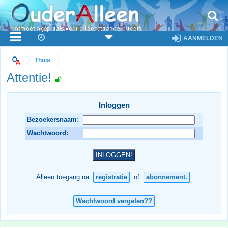
AANMELDEN
Thuis
Attentie!
Inloggen
Bezoekersnaam:
Wachtwoord:
Alleen toegang na
registratie
of
abonnement.
Wachtwoord vergeten??