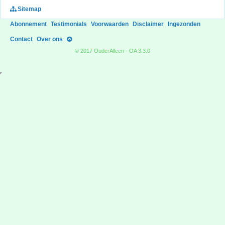
Sitemap
Abonnement
Testimonials
Voorwaarden
Disclaimer
Ingezonden
Contact
Over ons
© 2017 OuderAlleen - OA 3.3.0