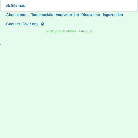
Sitemap
Abonnement
Testimonials
Voorwaarden
Disclaimer
Ingezonden
Contact
Over ons
© 2017 OuderAlleen - OA 3.3.0