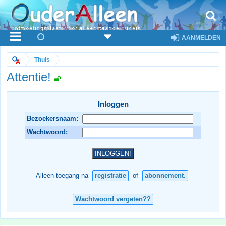
AANMELDEN
Thuis
Attentie!
Inloggen
Bezoekersnaam:
Wachtwoord:
Alleen toegang na
registratie
of
abonnement.
Wachtwoord vergeten??