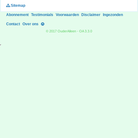
Sitemap
Abonnement
Testimonials
Voorwaarden
Disclaimer
Ingezonden
Contact
Over ons
© 2017 OuderAlleen - OA 3.3.0