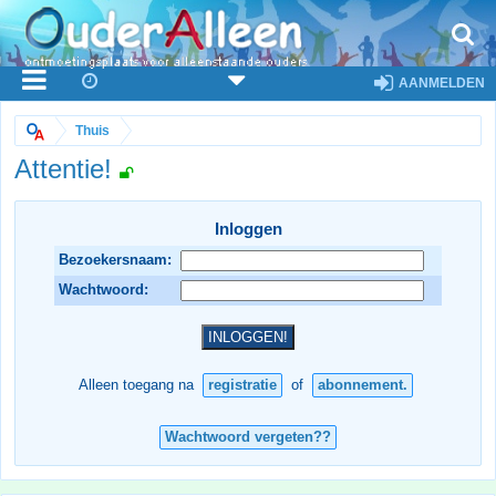
AANMELDEN
Thuis
Attentie!
Inloggen
Bezoekersnaam:
Wachtwoord:
Alleen toegang na
registratie
of
abonnement.
Wachtwoord vergeten??